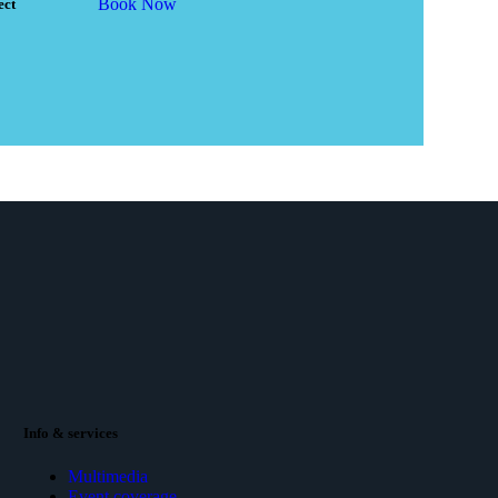
Book Now
ct​
Info & services
Multimedia
Event coverage