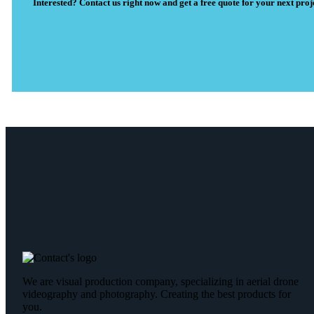
Interested? Contact us right now and get a free quote for your next proje
We are visual production company, specializing in aerial drone
videography and photography. Creating the best products for
you.