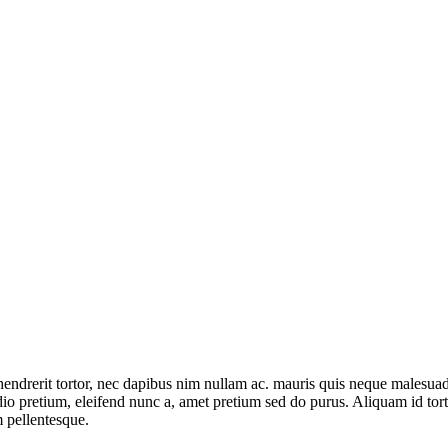
hendrerit tortor, nec dapibus nim nullam ac. mauris quis neque malesuad
 pretium, eleifend nunc a, amet pretium sed do purus. Aliquam id tortor 
m pellentesque.