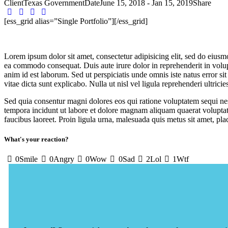
Client
Texas Government
Date
June 15, 2018 - Jan 15, 2019
Share
[ess_grid alias=”Single Portfolio”][/ess_grid]
Lorem ipsum dolor sit amet, consectetur adipisicing elit, sed do eiusm
ea commodo consequat. Duis aute irure dolor in reprehenderit in volupta
anim id est laborum. Sed ut perspiciatis unde omnis iste natus error s
vitae dicta sunt explicabo. Nulla ut nisl vel ligula reprehenderi ultricies
Sed quia consentur magni dolores eos qui ratione voluptatem sequi ne
tempora incidunt ut labore et dolore magnam aliquam quaerat voluptate
faucibus laoreet. Proin ligula urna, malesuada quis metus sit amet, pla
What's your reaction?
0
Smile
0
Angry
0
Wow
0
Sad
2
Lol
1
Wtf