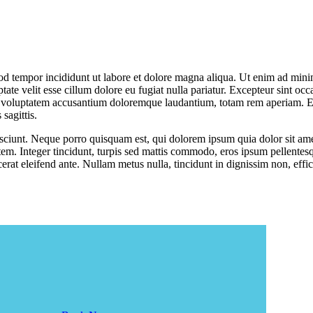
od tempor incididunt ut labore et dolore magna aliqua. Ut enim ad minim
te velit esse cillum dolore eu fugiat nulla pariatur. Excepteur sint occa
it voluptatem accusantium doloremque laudantium, totam rem aperiam. Eaq
 sagittis.
sciunt. Neque porro quisquam est, qui dolorem ipsum quia dolor sit ame
m. Integer tincidunt, turpis sed mattis commodo, eros ipsum pellentesqu
cerat eleifend ante. Nullam metus nulla, tincidunt in dignissim non, effi